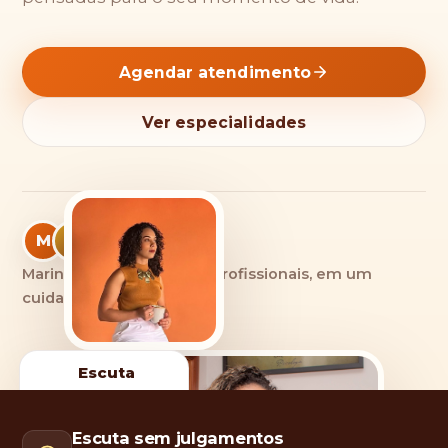
Agendar atendimento
Ver especialidades
M
L
Marina & Lídia — irmãs e profissionais, em um
cuidado integrado.
Escuta
acolhedora
Sem
Escuta sem julgamentos