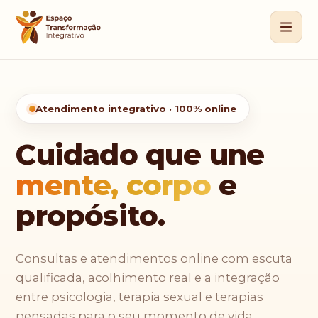
Sobre
Especialidades
Atendimento integrativo · 100% online
Blog
Cuidado que une
Contato
mente, corpo
e
propósito.
Agendar atendimento
Consultas e atendimentos online com escuta
qualificada, acolhimento real e a integração
entre psicologia, terapia sexual e terapias
pensadas para o seu momento de vida.