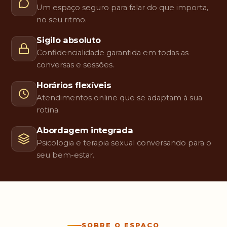
julgamentos,
Um espaço seguro para falar do que importa,
no seu tempo
no seu ritmo.
Sigilo absoluto
Confidencialidade garantida em todas as
conversas e sessões.
Horários flexíveis
Atendimentos online que se adaptam à sua
rotina.
Abordagem integrada
Psicologia e terapia sexual conversando para o
seu bem-estar.
SOBRE O ESPAÇO